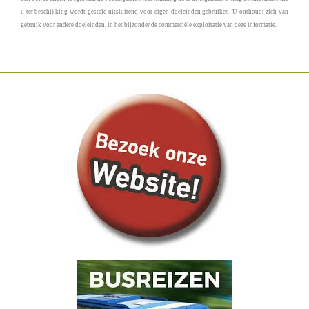
u ter beschikking wordt gesteld uitsluitend voor eigen doeleinden gebruiken. U onthoudt zich van
gebruik voor andere doeleinden, in het bijzonder de commerciële exploitatie van deze informatie.