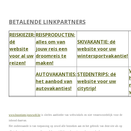
BETALENDE LINKPARTNERS
REISKIEZER:
REISPRODUCTEN:
dé
alles om van
SKIVAKANTIE: dé
website
jouw reis een
website voor uw
voor al uw
droomreis te
wintersportvakantie!
reizen!
maken!
AUTOVAKANTIES:
STEDENTRIPS: dé
het aanbod van
website voor uw
autovakanties!
citytrip!
www.busreizen.jouwweb.be
is slechts aanbieder van webwinkels en niet verantwoordelijk voor de
inhoud daarvan.
Het onderstaande is van toepassing op zowel alle bezoeken aan en het gebruik van deze site als op