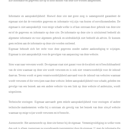
alle informatie en gegevens die op of door middel van deze site worden aangeboden.
Informatie en aansprakelijkheid: Hoewel deze site met grote zorg is samengesteld garandeert de
eigenaar niet dat de verstrekte gegevens en informatie vrij zijn van fouten of onvolkomenheden. De
eigenaar is niet aansprakelijk voor enige schade welke is of kan ontstaan door gebruik van deze site
en/of de gegevens en informatie op deze site. De informatie op deze site is uitsluitend bedoeld als
algemene informatie en voor algemeen gebruik en uitdrukkelijk niet bedoeld als advies. Er kunnen
geen rechten aan de informatie op deze site worden ontleend.
Eigenaar behoudt zich het recht voor deze gegevens zonder nadere aankondiging te wijzigen.
Eigenaar is niet aansprakelijk voor de gevolgen van aanpassing van deze website.
Sites waar naar verwezen wordt: De eigenaar staat niet garant voor de kwaliteit en/of beschikbaarheid
van de sites waarnaar op deze site wordt verwezen en is ook niet verantwoordelijk voor de inhoud
daarvan. Tevens wordt er geen verantwoordelijkheid aanvaard voor de inhoud van websites waarnaar
wordt verwezen of die verwijzen naar deze website. Iedere aansprakelijkheid voor schade, geleden ten
gevolge van een bezoek aan een andere website via een link op deze website of anderszins, wordt
uitgesloten.
Technische storingen: Eigenaar aanvaardt geen enkele aansprakelijkheid voor storingen of andere
technische mankementen welke bij u ontstaan als gevolg van het bezoek van deze site,of website
waarnaar op enige wijze wordt verwezen en/of bezocht..
Auteursrecht: Het auteursrecht op deze site berust bij de eigenaar. Vermenigvuldiging in welke vorm
dan ook is alleen toegestaan na voorafgaande toestemming door de eigenaar. U mag de informatie die